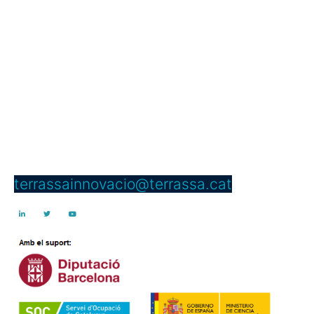
Servei d’Innovació
Edifici Vapor Gran
C/ Dels Telers, 5 B, passadís B,
núm. 5 2a planta
08221 Terrassa
Telèfon: 937 397 000 Ext. 4950
terrassainnovacio@terrassa.cat