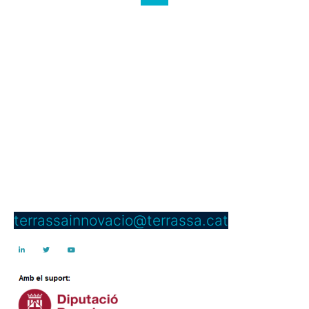
Servei d’Innovació
Edifici Vapor Gran
C/ Dels Telers, 5 B, passadís B,
núm. 5 2a planta
08221 Terrassa
Telèfon: 937 397 000 Ext. 4950
terrassainnovacio@terrassa.cat