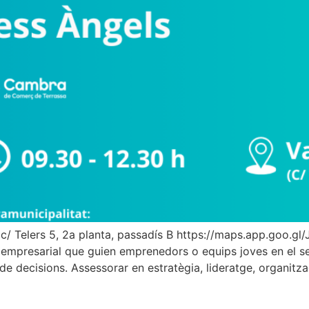
/ Telers 5, 2a planta, passadís B https://maps.app.goo.gl
mpresarial que guien emprenedors o equips joves en el seu
e decisions. Assessorar en estratègia, lideratge, organitza