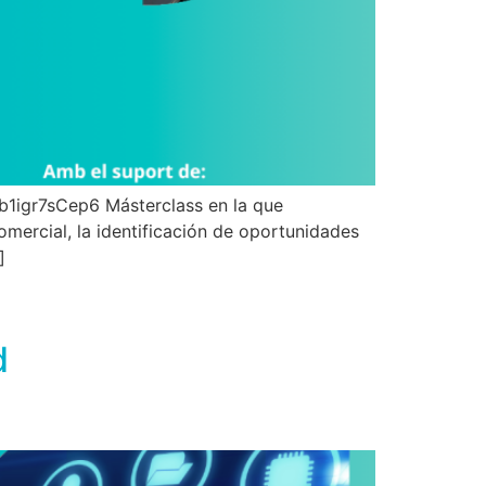
Gb1igr7sCep6 Másterclass en la que
comercial, la identificación de oportunidades
]
d