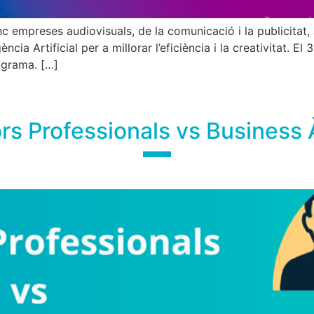
empreses audiovisuals, de la comunicació i la publicitat, a i
ncia Artificial per a millorar l’eficiència i la creativitat. E
ograma. […]
rs Professionals vs Business 