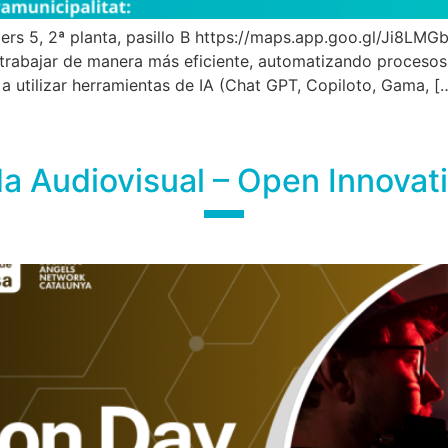
ers 5, 2ª planta, pasillo B https://maps.app.goo.gl/Ji8LM
rabajar de manera más eficiente, automatizando procesos 
a utilizar herramientas de IA (Chat GPT, Copiloto, Gama, [
a Audiovisual – Open Innovat