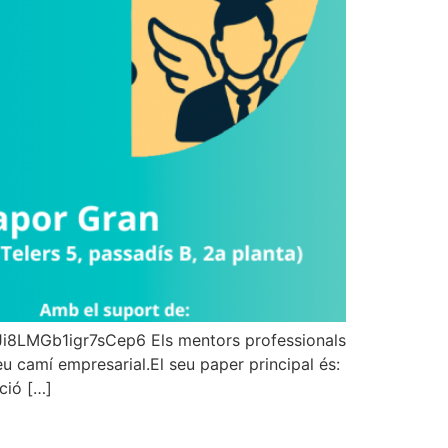
/Ji8LMGb1igr7sCep6 Els mentors professionals
 camí empresarial.El seu paper principal és:
ció […]