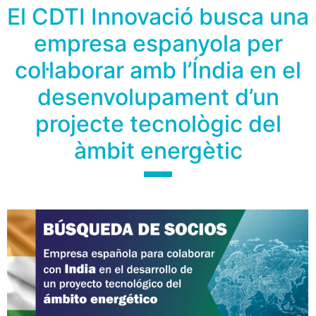
El CDTI Innovació busca una
empresa espanyola per
col·laborar amb l’Índia en el
desenvolupament d’un
projecte tecnològic del
àmbit energètic