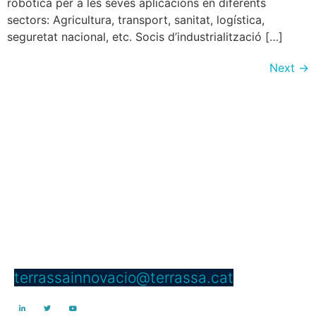
robòtica per a les seves aplicacions en diferents
sectors: Agricultura, transport, sanitat, logística,
seguretat nacional, etc. Socis d’industrialització […]
Next
→
Servei d’Innovació
Edifici Vapor Gran
C/ Dels Telers, 5 B, passadís B,
núm. 5 2a planta
08221 Terrassa
Telèfon: 937 397 000 Ext. 4950
terrassainnovacio@terrassa.cat