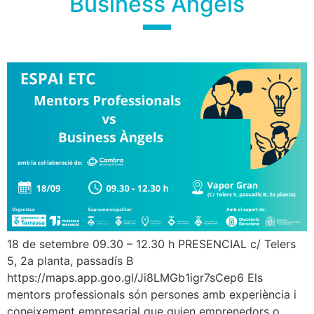
Business Àngels
18 de setembre 09.30 – 12.30 h PRESENCIAL c/ Telers
5, 2a planta, passadís B
https://maps.app.goo.gl/Ji8LMGb1igr7sCep6 Els
mentors professionals són persones amb experiència i
coneixement empresarial que guien emprenedors o