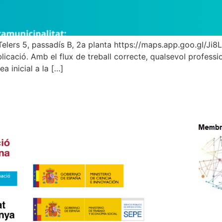
lers 5, passadís B, 2a planta https://maps.app.goo.gl/Ji
ublicació. Amb el flux de treball correcte, qualsevol profess
a inicial a la […]