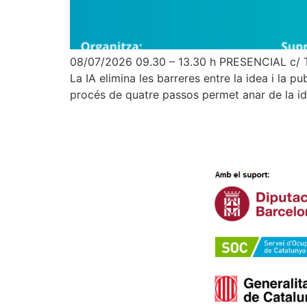
08/07/2026 09.30 – 13.30 h PRESENCIAL c/ Te
La IA elimina les barreres entre la idea i la p
procés de quatre passos permet anar de la ide
Servei d’Innovació
Edifici Vapor Gran
C/ Dels Telers, 5 B,
passadís B, núm. 5 2a
planta
08221 Terrassa