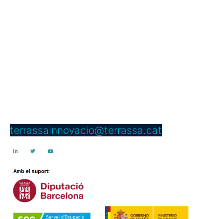
Servei d’Innovació
Edifici Vapor Gran
C/ Dels Telers, 5 B, passadís B,
núm. 5 2a planta
08221 Terrassa
Telèfon: 937 397 000 Ext. 4950
terrassainnovacio@terrassa.cat