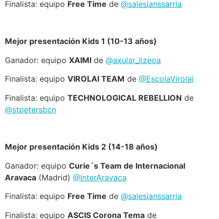
Finalista: equipo
Free Time
de
@salesianssarria
Mejor presentación Kids 1 (10-13 años)
Ganador: equipo
XAIMI
de
@axular_lizeoa
Finalista: equipo
VIROLAI TEAM
de
@EscolaVirolai
Finalista: equipo
TECHNOLOGICAL REBELLION
de
@stpetersbcn
Mejor presentación Kids 2 (14-18 años)
Ganador: equipo
Curie´s Team de Internacional
Aravaca
(Madrid)
@InterAravaca
Finalista: equipo
Free Time
de
@salesianssarria
Finalista: equipo
ASCIS Corona Tema
de