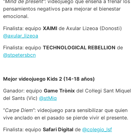
“
Mind de present
”: videojuego que enseña a frenar los
pensamientos negativos para mejorar el bienestar
emocional.
Finalista: equipo
XAIMI
de Axular Lizeoa (Donosti)
@axular_lizeoa
Finalista: equipo
TECHNOLOGICAL REBELLION
de
@stpetersbcn
Mejor videojuego Kids 2 (14-18 años)
Ganador: equipo
Game Trònix
del Col·legi Sant Miquel
del Sants (Vic)
@stMiq
“
Carpe Diem
”: videojuego para sensibilizar que quien
vive anclado en el pasado se pierde vivir el presente.
Finalista: equipo
Safari Digital
de
@colegio_lsf