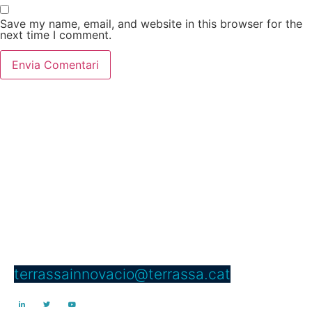
Save my name, email, and website in this browser for the
next time I comment.
Servei d’Innovació
Edifici Vapor Gran
C/ Dels Telers, 5 B, passadís B,
núm. 5 2a planta
08221 Terrassa
Telèfon: 937 397 000 Ext. 4950
terrassainnovacio@terrassa.cat