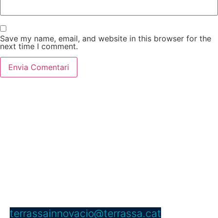
Save my name, email, and website in this browser for the
next time I comment.
Servei d’Innovació
Edifici Vapor Gran
C/ Dels Telers, 5 B, passadís B,
núm. 5 2a planta
08221 Terrassa
Telèfon: 937 397 000 Ext. 4950
terrassainnovacio@terrassa.cat