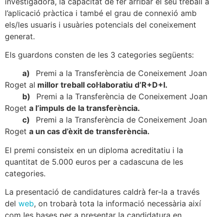
investigadora, la capacitat de fer arribar el seu treball a
l’aplicació pràctica i també el grau de connexió amb
els/les usuaris i usuàries potencials del coneixement
generat.
Els guardons consten de les 3 categories següents:
a)
Premi a la Transferència de Coneixement Joan
Roget al
millor treball col·laboratiu d’R+D+I.
b)
Premi a la Transferència de Coneixement Joan
Roget
a l’impuls de la transferència.
c)
Premi a la Transferència de Coneixement Joan
Roget
a un cas d’èxit de transferència.
El premi consisteix en un diploma acreditatiu i la
quantitat de 5.000 euros per a cadascuna de les
categories.
La presentació de candidatures caldrà fer-la a través
del
web
, on trobarà tota la informació necessària així
com les bases per a presentar la candidatura en