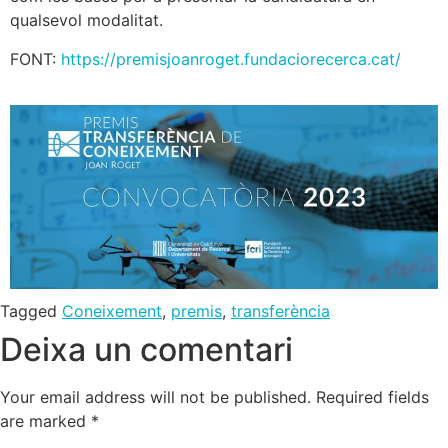
qualsevol modalitat.
FONT:
https://premisjoanroget.fundaciorecerca.cat/
Tagged
Coneixement
,
premis
,
transferència
Deixa un comentari
Your email address will not be published.
Required fields
are marked
*