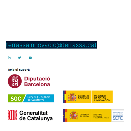
C/ Dels Telers, 5 B, passadís B,
núm. 5 2a planta
08221 Terrassa
Telèfon: 937 397 000 Ext. 4950
terrassainnovacio@terrassa.cat