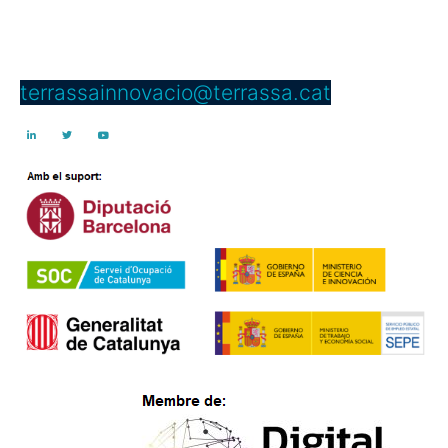
08221 Terrassa
Telèfon: 937 397 000 Ext. 4950
terrassainnovacio@terrassa.cat