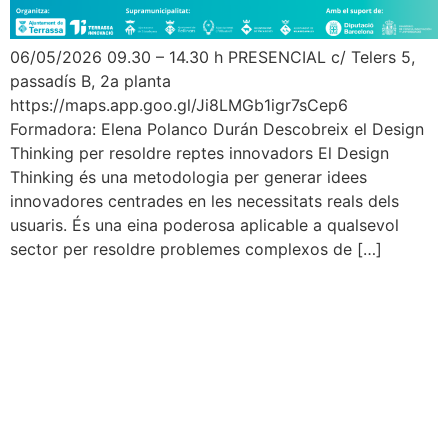
06/05/2026 09.30 – 14.30 h PRESENCIAL c/ Telers 5,
passadís B, 2a planta
https://maps.app.goo.gl/Ji8LMGb1igr7sCep6
Formadora: Elena Polanco Durán Descobreix el Design
Thinking per resoldre reptes innovadors El Design
Thinking és una metodologia per generar idees
innovadores centrades en les necessitats reals dels
usuaris. És una eina poderosa aplicable a qualsevol
sector per resoldre problemes complexos de […]
Servei d’Innovació
Edifici Vapor Gran
C/ Dels Telers, 5 B, passadís B,
núm. 5 2a planta