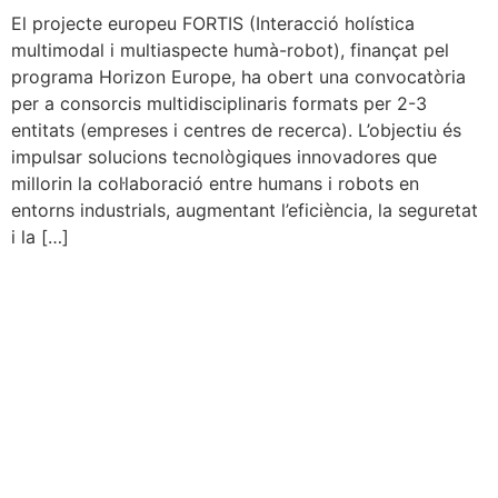
El projecte europeu FORTIS (Interacció holística
multimodal i multiaspecte humà-robot), finançat pel
programa Horizon Europe, ha obert una convocatòria
per a consorcis multidisciplinaris formats per 2-3
entitats (empreses i centres de recerca). L’objectiu és
impulsar solucions tecnològiques innovadores que
millorin la col·laboració entre humans i robots en
entorns industrials, augmentant l’eficiència, la seguretat
i la […]
Servei d’Innovació
Edifici Vapor Gran
C/ Dels Telers, 5 B, passadís B,
núm. 5 2a planta
08221 Terrassa