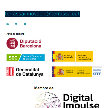
Telèfon: 937 397 000 Ext. 4950
terrassainnovacio@terrassa.cat