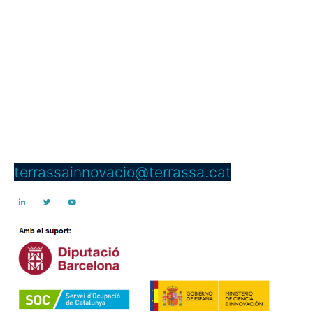
Servei d’Innovació
Edifici Vapor Gran
C/ Dels Telers, 5 B, passadís B,
núm. 5 2a planta
08221 Terrassa
Telèfon: 937 397 000 Ext. 4950
terrassainnovacio@terrassa.cat