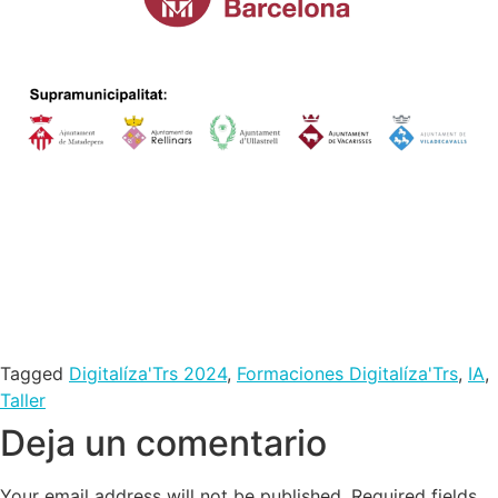
Tagged
Digitalíza'Trs 2024
,
Formaciones Digitalíza'Trs
,
IA
,
Taller
Deja un comentario
Your email address will not be published.
Required fields