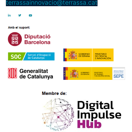
terrassainnovacio@terrassa.cat