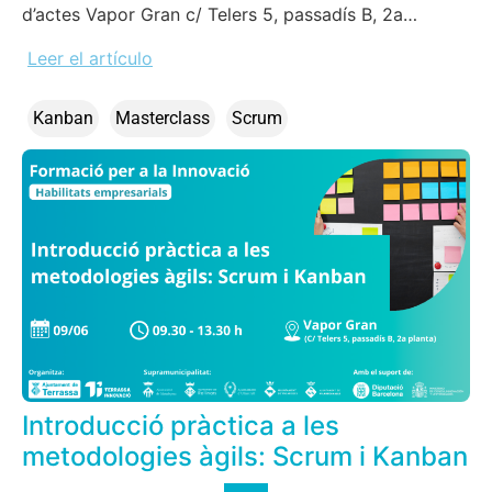
d’actes Vapor Gran c/ Telers 5, passadís B, 2a…
Leer el artículo
Kanban
Masterclass
Scrum
Introducció pràctica a les
metodologies àgils: Scrum i Kanban